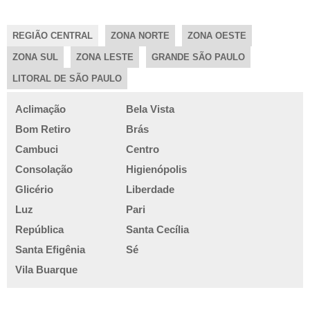
PROJETOS AUTOMAÇÃO INDUSTRIAL
PROJETOS DE ENGENHARIA ELETRICA
REGIÃO CENTRAL
ZONA NORTE
ZONA OESTE
RETROFIT DE EQUIPAMENTOS
ZONA SUL
ZONA LESTE
GRANDE SÃO PAULO
RETROFIT EQUIPAMENTOS INDUSTRIAIS
LITORAL DE SÃO PAULO
SERVIÇO DE AUTOMAÇÃO
SERVIÇO DE ENGENHARIA DE AUTOMAÇÃO
Aclimação
Bela Vista
SERVIÇO DE ENGENHARIA ELETRICA
Bom Retiro
Brás
SERVIÇOS DE AUTOMAÇÃO INDUSTRIAL
Cambuci
Centro
TESTE DE PLATAFORMA
Consolação
Higienópolis
Glicério
Liberdade
Luz
Pari
República
Santa Cecília
Santa Efigênia
Sé
Vila Buarque