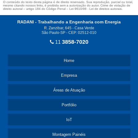
O conteúdo do texto desta página é de direito reservado. Sua reprodução, parcial ou total,
mesmo citando nossos links, é proibida sem a autorização do autor. Crime de violação de
direito autoral – artigo 184 do Código Penal –
Lei 9610/98 - Lei de direitos autorais
.
RADANI - Trabalhando a Engenharia com Energia
R. Zanzibar, 645 - Casa Verde
São Paulo-SP - CEP: 02512-010
3858-7020
11
Home
Empresa
Áreas de Atuação
Portfólio
IoT
Montagem Painéis