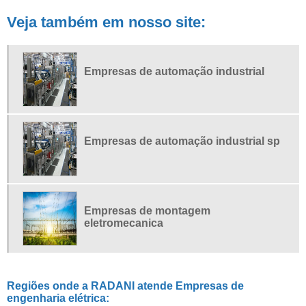
INSTALAÇÃO DE SISTEMA FOTOVOLTAICO
Veja também em nosso site:
INSTALAÇÃO ELETROMECANICA
INSTALAÇÃO ENGENHARIA ELETRICA
Empresas de automação industrial
MODERNIZAÇÃO DE EQUIPAMENTOS INDUSTRIAIS
MONTAGEM DE PAINEL COMANDO ELETRICO
MONTAGEM DE PAINEL DE AUTOMAÇÃO
MONTAGEM DE PAINEL DE COMANDO
Empresas de automação industrial sp
MONTAGEM DE SISTEMA FOTOVOLTAICO
PAINEL DE AUTOMAÇÃO
PAINEL DE AUTOMAÇÃO INDUSTRIAL
Empresas de montagem
PAINEL DE CONTROLE AUTOMAÇÃO
eletromecanica
PRESTAÇÃO DE SERVIÇOS DE ENGENHARIA ELETRICA
PROJETO DE COMANDOS ELETRICOS
PROJETO E INSTALAÇÃO DE SISTEMA FOTOVOLTAICO
Regiões onde a RADANI atende Empresas de
PROJETO QUADRO DE COMANDO
engenharia elétrica: