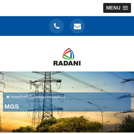
MENU
Home
Portfólio
Petroquímicas
MGS
MGS